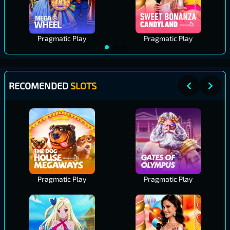
Pragmatic Play
Pragmatic Play
RECOMENDED
SLOTS
Pragmatic Play
Pragmatic Play