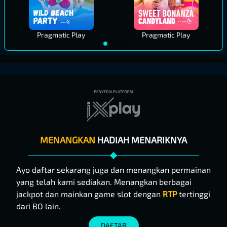
Pragmatic Play
Pragmatic Play
MENANGKAN
HADIAH MENARIKNYA
Ayo daftar sekarang juga dan menangkan permainan
yang telah kami sediakan. Menangkan berbagai
jackpot dan mainkan game slot dengan
RTP
tertinggi
dari BO lain.
DAFTAR