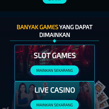
BANYAK GAMES
YANG DAPAT
DIMAINKAN
SLOT GAMES
MAINKAN SEKARANG
LIVE CASINO
MAINKAN SEKARANG