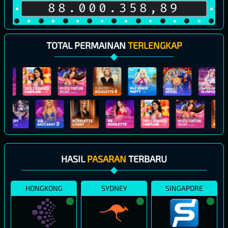
88.000.371,39
TOTAL PERMAINAN
TERLENGKAP
HASIL
PASARAN
TERBARU
HONGKONG
SYDNEY
SINGAPORE