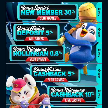
INFO
BONUS NEW MEMBER 30%
INFO
Syarat dan Ketentuan Bonus New Member :
Promosi ini berlaku bagi new member yang telah
melakukan deposit minimal Rp 50.000,-
BONUS DEPOSIT HARIAN 5%
Maksimal bonus yang di berikan sebesar
Rp 150.000,-
Promo ini berlaku khusus permainan
SLOT
INFO
Syarat dan Ketentuan Bonus Deposit Harian :
Bonus akan otomatis masuk ke akun member ketika sudah
melakukan deposit pertama (hanya (1x)satu kali)
Bonus berlaku bagi semua member Mola62 yang telah
Bonus memiliki batas Turnover 8X tidak dapat lansung di
melakukan deposit minimal Rp 50.000,-
tarik tunai atau withdraw
BONUS MINGGUAN ROLLINGAN SLOT 0.8%
Bonus akan otomatis masuk ke akun ketika sudah
melakukan deposit
INFO
Contoh : Player melakukan deposit sebesar Rp
Level Bonus Rollingan Slot
Maksimal bonus yang di berikan sebesar
Rp 10.000,-
50.000,- (mendapatkan bonus Rp 50.000,-) Maka
LEVEL
JUMLAH TURNOVER
BONUS
Bonus deposit diberikan hanya (1x)satu kali dalam sehari
TurnOver harus mencapai 8X (Rp 50.000,- + Rp
1
100.000 - 99.999.999
0.4%
Promo ini tidak berlaku bagi member yang melakukan
50.000,-) = Rp 800.000,-
deposit via pulsa
2
100.000.000 - 999.999.999
0.6%
BONUS CASHBACK HARIAN SLOT 5%
Promo ini berlaku untuk
Semua Permainan
yang tersedia
Promo ini tidak berlaku bagi member yang melakukan
3
1.000.000.000 - 2.500.000.000
0.8%
INFO
Syarat dan Ketentuan Bonus Cashback Slot :
di Mola62
deposit via pulsa
Bonus memiliki batas Turnover 1X tidak dapat lansung di
Promo ini tidak dapat digabungkan dengan promo lain
Syarat dan Ketentuan Bonus Rollingan Slot :
Bonus Cashback kekalahan untuk semua Games Slot Di
tarik tunai atau withdraw
yang tersedia di mola62
Mola62