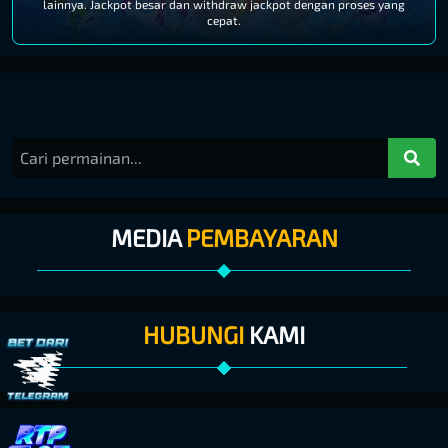
lainnya. Jackpot besar dan withdraw jackpot dengan proses yang
cepat.
MEDIA
PEMBAYARAN
HUBUNGI
KAMI